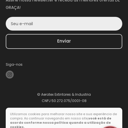
Assine nossa newsletter e receba as melhores ofertas DE
GRAÇA!
Seu e-mail
Enviar
Siga-nos
© Aerotex Extintores & Industria
CNPJ 50.272.075/0001-08
Utilizamos cookies para melhorar nosso site e sua experiência de
compra. Ao continuar navegando em nosso site,
você está de
Formas de pagamento
acordo conforme nossa política quando a utilização de
cookies.