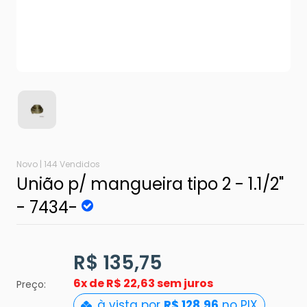
Novo |
144 Vendidos
União p/ mangueira tipo 2 - 1.1/2"
- 7434-
R$ 135,75
6x de
R$ 22,63 sem juros
Preço:
à vista por
R$ 128,96
no PIX