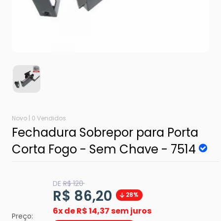
Novo |
0 Vendidos
Fechadura Sobrepor para Porta
Corta Fogo - Sem Chave - 7514
Translation
DE
R$ 120
missing:
Translation
R$ 86,20
28%
pt-
BR.product.general.regular_price
missing:
6x de
R$ 14,37 sem juros
Preço: