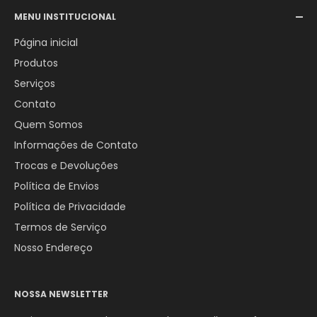
Email:
comercial@aerotexextintores.com.br
MENU INSTITUCIONAL
WhatsApp:
+55 (12) 98246-4555
Página inicial
Produtos
Serviços
Contato
Quem Somos
Informações de Contato
Trocas e Devoluções
Política de Envios
Política de Privacidade
Termos de Serviço
Nosso Endereço
NOSSA NEWSLETTER