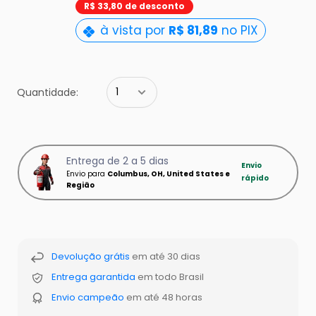
pt-
R$ 33,80 de desconto
BR.product.general.sal
à vista por
R$ 81,89
no PIX
Quantidade:
Entrega de 2 a 5 dias
Envio
Envio para
Columbus, OH, United States e
rápido
Região
Devolução grátis
em até 30 dias
Entrega garantida
em todo Brasil
Envio campeão
em até 48 horas