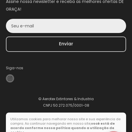
Assine nossa newsletter e receba as melhores ofertas DE
GRAÇA!
Seu e-mail
Enviar
Siga-nos
© Aerotex Extintores & Industria
CNPJ 50.272.075/0001-08
Utilizamos cookies para melhorar nosso site e sua experiência de
compra. Ao continuar navegando em nosso site,
você está de
Formas de pagamento
acordo conforme nossa política quando a utilização de