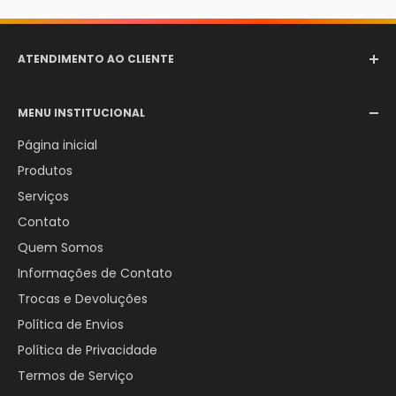
ATENDIMENTO AO CLIENTE
Email:
comercial@aerotexextintores.com.br
MENU INSTITUCIONAL
WhatsApp:
+55 (12) 98246-4555
Página inicial
Produtos
Serviços
Contato
Quem Somos
Informações de Contato
Trocas e Devoluções
Política de Envios
Política de Privacidade
Termos de Serviço