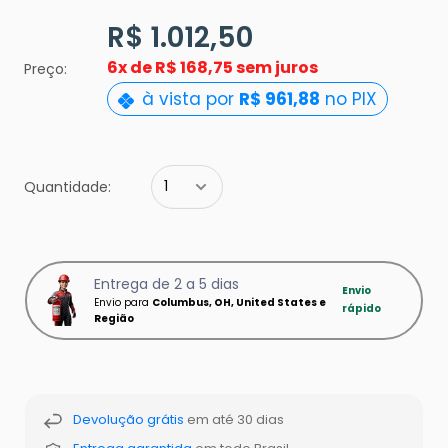
R$ 1.012,50
6x de
R$ 168,75 sem juros
Preço:
à vista por
R$ 961,88
no PIX
Quantidade:
Entrega de 2 a 5 dias
Envio
Envio para
Columbus, OH, United States e
rápido
Região
Devolução grátis
em até 30 dias