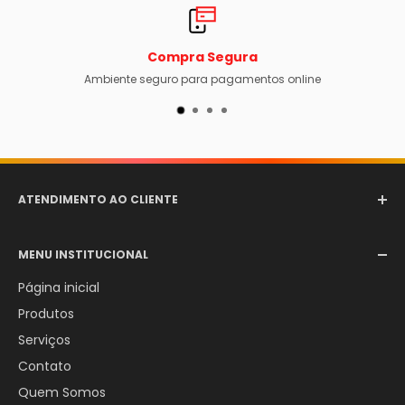
Compra Segura
Ambiente seguro para pagamentos online
ATENDIMENTO AO CLIENTE
Email:
comercial@aerotexextintores.com.br
MENU INSTITUCIONAL
WhatsApp:
+55 (12) 98246-4555
Página inicial
Produtos
Serviços
Contato
Quem Somos