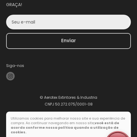
GRAÇA!
Seu e-mail
Enviar
Siga-nos
© Aerotex Extintores & Industria
CNPJ 50.272.075/0001-08
Utilizamos cookies para melhorar nosso site e sua experiência de
compra. Ao continuar navegando em nosso site,
você está de
Formas de pagamento
acordo conforme nossa política quando a utilização de
cookies.