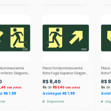
toluminescente
Placa Fotoluminescente
Placa
 Inferior Diagonal
Rota Fuga Superior Diagonal
Rota 
( S7 ) 12 x 24cm -
Direita ( S4 ) 12 x 24 cm -
Esquer
0
R$ 8,40
R$ 
9341
9340
1,40
6x
de
R$ 1,40
6x
d
SEM JUROS
SEM JUROS
or R$ 7,98
à vista por R$ 7,98
à vis
ível
Disponível
Dis