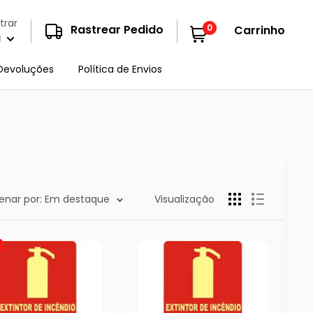
trar
0
Rastrear Pedido
Carrinho
a
Devoluções
Política de Envios
enar por: Em destaque
Visualização