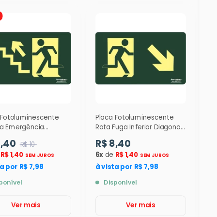
 Fotoluminescente
Placa Fotoluminescente
a Emergência
Rota Fuga Inferior Diagonal
do Esquerda ( S10 )
Direita ( S6 ) 12 x 24 cm -
8,40
R$ 8,40
R$ 10
cm - 9319
9338
e
R$ 1,40
6x
de
R$ 1,40
SEM JUROS
SEM JUROS
ta por R$ 7,98
à vista por R$ 7,98
ponível
Disponível
Ver mais
Ver mais