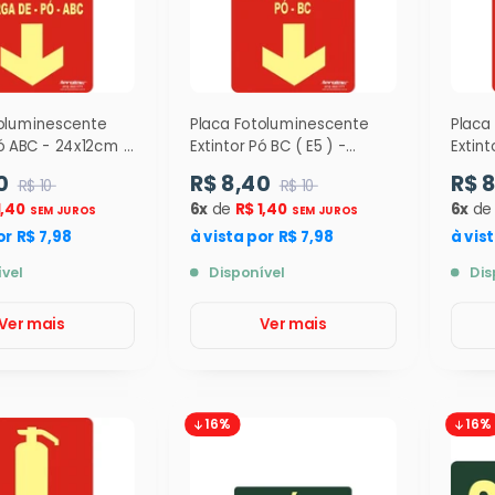
toluminescente
Placa Fotoluminescente
Placa
Pó ABC - 24x12cm (
Extintor Pó BC ( E5 ) -
Extint
24x12cm - 9313
24x12
0
R$ 8,40
R$ 
R$ 10
R$ 10
1,40
6x
de
R$ 1,40
6x
d
SEM JUROS
SEM JUROS
or R$ 7,98
à vista por R$ 7,98
à vis
ível
Disponível
Dis
Ver mais
Ver mais
16%
16%