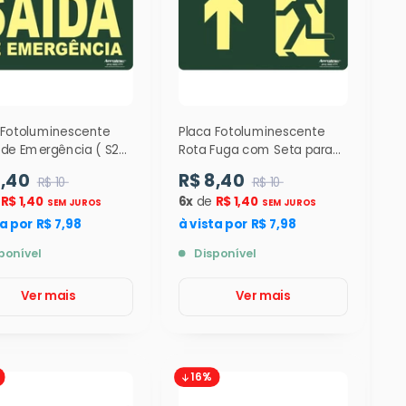
 Fotoluminescente
Placa Fotoluminescente
 de Emergência ( S22
Rota Fuga com Seta para
2x24cm - 9323
Cima ( S3 ) 12 x 24 cm -
8,40
R$ 8,40
R$ 10
R$ 10
9330
e
R$ 1,40
6x
de
R$ 1,40
SEM JUROS
SEM JUROS
ta por R$ 7,98
à vista por R$ 7,98
ponível
Disponível
Ver mais
Ver mais
16%