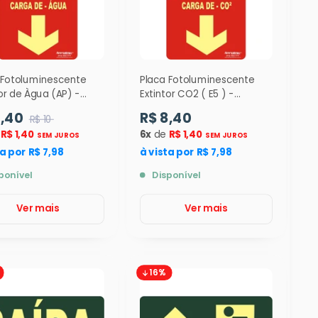
 Fotoluminescente
Placa Fotoluminescente
or de Àgua (AP) -
Extintor CO2 ( E5 ) -
cm ( E5 ) - 9559
24x12cm - 9314
8,40
R$ 8,40
R$ 10
e
R$ 1,40
6x
de
R$ 1,40
SEM JUROS
SEM JUROS
ta por R$ 7,98
à vista por R$ 7,98
ponível
Disponível
Ver mais
Ver mais
16%