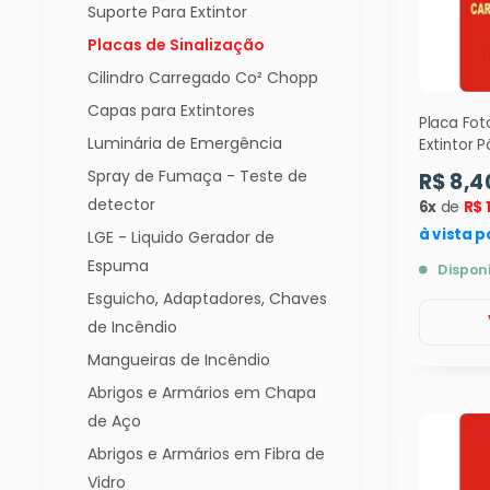
Suporte Para Extintor
Placas de Sinalização
Cilindro Carregado Co² Chopp
Capas para Extintores
Placa Fo
Luminária de Emergência
Extintor 
E5 ) - 9311
Spray de Fumaça - Teste de
R$ 8,4
detector
6x
de
R$ 
à vista p
LGE - Liquido Gerador de
Espuma
Dispon
Esguicho, Adaptadores, Chaves
de Incêndio
Mangueiras de Incêndio
Abrigos e Armários em Chapa
de Aço
Abrigos e Armários em Fibra de
Vidro