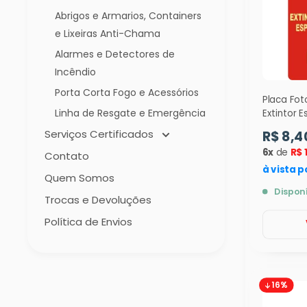
Abrigos e Armarios, Containers
e Lixeiras Anti-Chama
Alarmes e Detectores de
Incêndio
Porta Corta Fogo e Acessórios
Placa Fo
Linha de Resgate e Emergência
Extintor
- 24x12c
Serviços Certificados
R$ 8,4
6x
de
R$ 
Contato
à vista p
Quem Somos
Dispon
Trocas e Devoluções
Política de Envios
16%