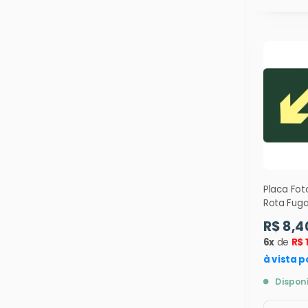
Placa Fo
Rota Fuga
Esquerda 
R$ 8,4
9339
6x
de
R$ 
à vista p
Dispon