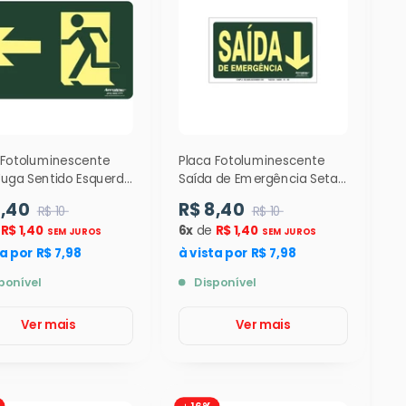
 Fotoluminescente
Placa Fotoluminescente
Fuga Sentido Esquerda
Saída de Emergência Seta
) - 12cm X 24cm -
Para Baixo ( S22 ) 12x24cm
8,40
R$ 8,40
R$ 10
R$ 10
- 9377
e
R$ 1,40
6x
de
R$ 1,40
SEM JUROS
SEM JUROS
ta por R$ 7,98
à vista por R$ 7,98
ponível
Disponível
Ver mais
Ver mais
16%