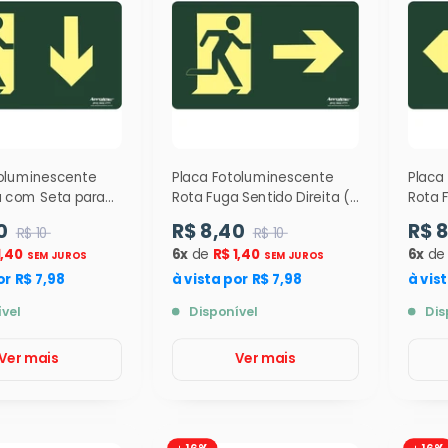
toluminescente
Placa Fotoluminescente
Placa
a com Seta para
Rota Fuga Sentido Direita (
Rota 
5 ) 12 x 24 cm -
S1 ) - 12x24cm - 9325
( S2 
0
R$ 8,40
R$ 
R$ 10
R$ 10
9324
1,40
6x
de
R$ 1,40
6x
d
SEM JUROS
SEM JUROS
or R$ 7,98
à vista por R$ 7,98
à vis
ível
Disponível
Dis
Ver mais
Ver mais
16%
16%