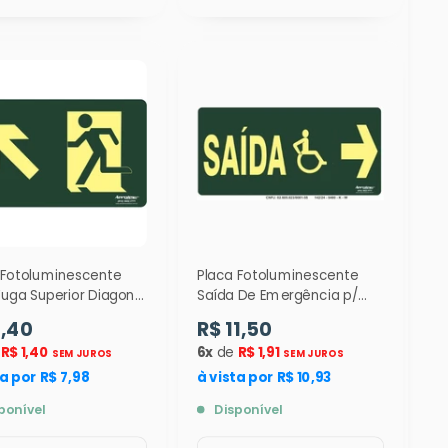
 Fotoluminescente
Placa Fotoluminescente
Fuga Superior Diagonal
Saída De Emergência p/
da ( S5 ) 12 x 24 cm -
Deficientes a Direita ( S16 )
8,40
R$ 11,50
15x30 CM- 9373
e
R$ 1,40
6x
de
R$ 1,91
SEM JUROS
SEM JUROS
ta por R$ 7,98
à vista por R$ 10,93
ponível
Disponível