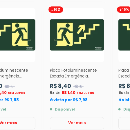
16%
16%
toluminescente
Placa Fotoluminescente
Placa
mergência
Escada Emergência
Escad
Esquerda - ( S9 )
Subindo Direita (S11) 12 x
Subin
0
R$ 8,40
R$ 
R$ 10
R$ 10
- 9327
24cm - 9336
12x24
1,40
6x
de
R$ 1,40
6x
d
SEM JUROS
SEM JUROS
or R$ 7,98
à vista por R$ 7,98
à vis
ível
Disponível
Dis
Ver mais
Ver mais