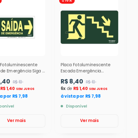
 Fotoluminescente
Placa Fotoluminescente
 de Emergência Siga a
Escada Emergência
a ( S22 ) 12x24cm -
Descendo Direita (S8) -
8,40
R$ 8,40
R$ 10
R$ 10
24x12cm - 9326
e
R$ 1,40
6x
de
R$ 1,40
SEM JUROS
SEM JUROS
ta por R$ 7,98
à vista por R$ 7,98
ponível
Disponível
Ver mais
Ver mais