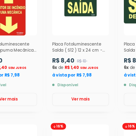
toluminescente
Placa Fotoluminescente
Placa
 Espuma Mecânica
Saída ( S12 ) 12 x 24 cm -
Saída
m( E5 ) - 10052
9322
) - 1
0
R$ 8,40
R$ 
R$ 10
1,40
6x
de
R$ 1,40
6x
d
SEM JUROS
SEM JUROS
or R$ 7,98
à vista por R$ 7,98
à vis
ível
Disponível
Dis
Ver mais
Ver mais
16%
16%