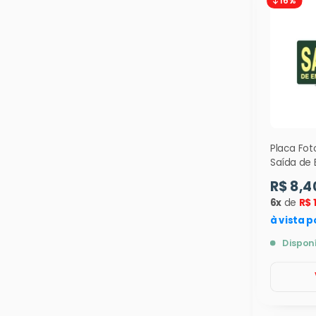
Placa Fo
Saída de 
em Frente
R$ 8,4
- 9378
6x
de
R$ 
à vista p
Dispon