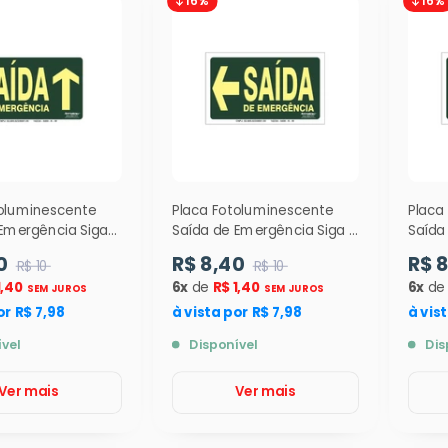
toluminescente
Placa Fotoluminescente
Placa
Emergência Siga
Saída de Emergência Siga à
Saída
 ( S22 ) 12x24cm
Esquerda ( S22 ) 12x24 CM -
Direit
0
R$ 8,40
R$ 
R$ 10
R$ 10
9376
9375
1,40
6x
de
R$ 1,40
6x
d
SEM JUROS
SEM JUROS
or R$ 7,98
à vista por R$ 7,98
à vis
ível
Disponível
Dis
Ver mais
Ver mais