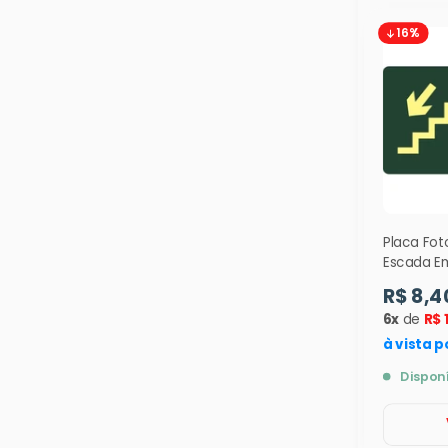
16%
Placa Fo
Escada E
Descendo 
R$ 8,4
12x24cm 
6x
de
R$ 
à vista p
Dispon