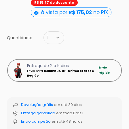
pt-
R$ 15,77 de desconto
BR.product.general.sal
à vista por
R$ 175,02
no PIX
Quantidade:
Entrega de 2 a 5 dias
Envio
Envio para
Columbus, OH, United States e
rápido
Região
Devolução grátis
em até 30 dias
Entrega garantida
em todo Brasil
Envio campeão
em até 48 horas