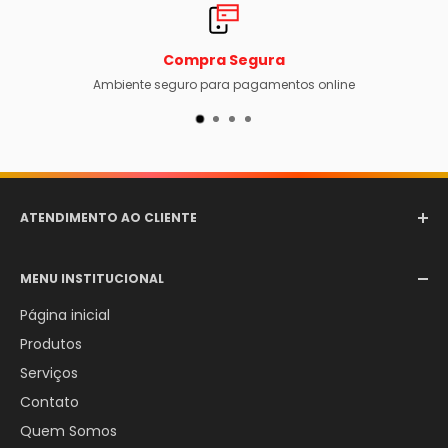
Compra Segura
Ambiente seguro para pagamentos online
ATENDIMENTO AO CLIENTE
Email:
comercial@aerotexextintores.com.br
MENU INSTITUCIONAL
WhatsApp:
+55 (12) 98246-4555
Página inicial
Produtos
Serviços
Contato
Quem Somos