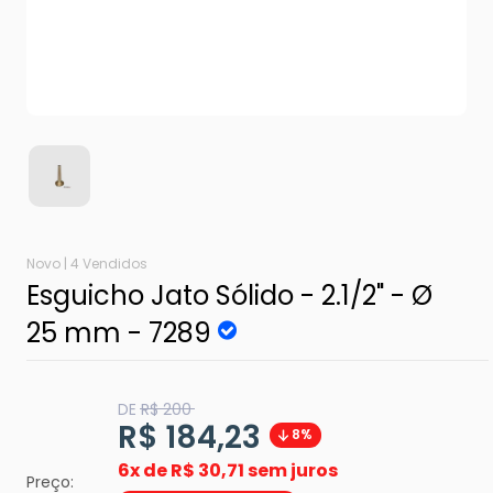
Novo |
4 Vendidos
Esguicho Jato Sólido - 2.1/2" - Ø
25 mm - 7289
Translation
DE
R$ 200
missing:
Translation
R$ 184,23
8%
pt-
BR.product.general.regular_price
missing:
6x de
R$ 30,71 sem juros
Preço: