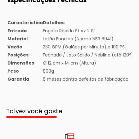
Especificações Técnicas
Característica
Detalhes
Entrada
Engate Rápido Storz 2 ½”
Material
Latão Fundido (Norma NBR 6941)
Vazão
230 GPM (Galões por Minuto) a 100 PSI
Posições
Fechado / Jato Sólido / Neblina (até 120º)
Dimensões
Ø 12 cm x 14 cm (Altura)
Peso
800g
Garantia
6 meses contra defeitos de fabricação
Talvez você goste