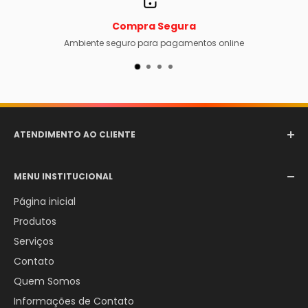
Compra Segura
Ambiente seguro para pagamentos online
ATENDIMENTO AO CLIENTE
Email:
comercial@aerotexextintores.com.br
MENU INSTITUCIONAL
WhatsApp:
+55 (12) 98246-4555
Página inicial
Produtos
Serviços
Contato
Quem Somos
Informações de Contato