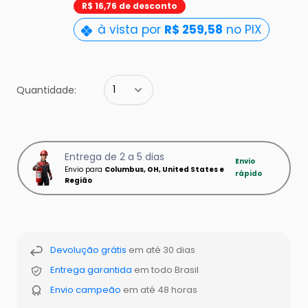
pt-
R$ 16,76 de desconto
BR.product.general.sal
à vista por
R$ 259,58
no PIX
Quantidade:
Entrega de 2 a 5 dias
Envio
Envio para
Columbus, OH, United States e
rápido
Região
Devolução grátis
em até 30 dias
Entrega garantida
em todo Brasil
Envio campeão
em até 48 horas