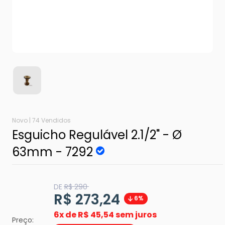
Novo |
74 Vendidos
Esguicho Regulável 2.1/2" - Ø
63mm - 7292
Translation
DE
R$ 290
missing:
Translation
R$ 273,24
6%
pt-
BR.product.general.regular_price
missing:
6x de
R$ 45,54 sem juros
Preço: