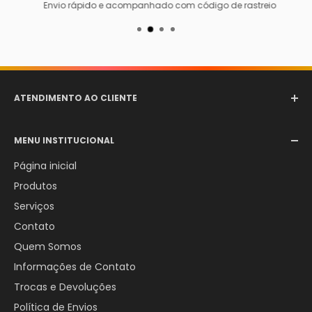
Envio rápido e acompanhado com código de rastreio
ATENDIMENTO AO CLIENTE
Email:
comercial@aerotexextintores.com.br
MENU INSTITUCIONAL
WhatsApp:
+55 (12) 98246-4555
Página inicial
Produtos
Serviços
Contato
Quem Somos
Informações de Contato
Trocas e Devoluções
Política de Envios