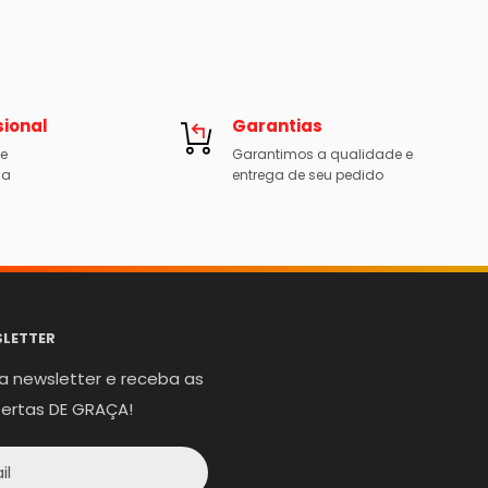
sional
Garantias
de
Garantimos a qualidade e
 a
entrega de seu pedido
LETTER
a newsletter e receba as
fertas DE GRAÇA!
il