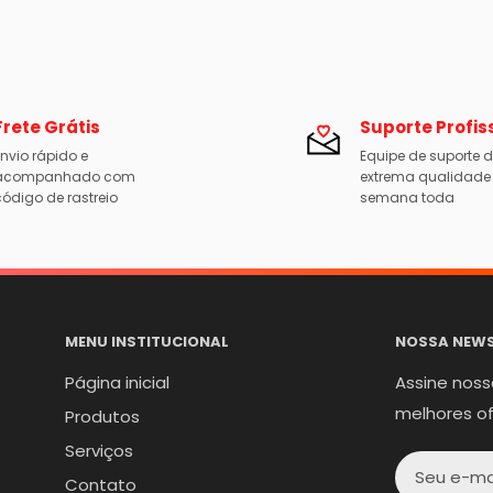
Frete Grátis
Suporte Profis
nvio rápido e
Equipe de suporte 
acompanhado com
extrema qualidade
ódigo de rastreio
semana toda
MENU INSTITUCIONAL
NOSSA NEWS
Página inicial
Assine noss
melhores o
Produtos
Serviços
Seu e-ma
Contato