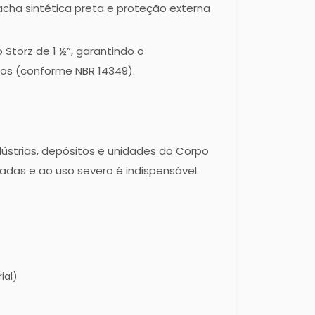
cha sintética preta e proteção externa
Storz de 1 ½”, garantindo o
os (conforme NBR 14349).
dústrias, depósitos e unidades do Corpo
adas e ao uso severo é indispensável.
ial)