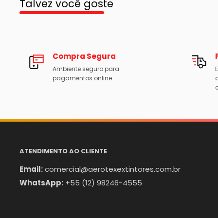
Talvez você goste
Compra Segura
Ambiente seguro para
E
pagamentos online
c
ATENDIMENTO AO CLIENTE
Email:
comercial@aerotexextintores.com.br
WhatsApp:
+55 (12) 98246-4555