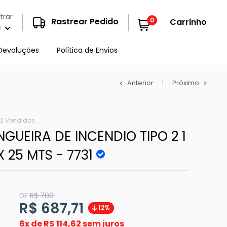
trar
0
Rastrear Pedido
Carrinho
a
Devoluções
Política de Envios
Anterior
Próximo
12 Vendidos
GUEIRA DE INCENDIO TIPO 2 1
 X 25 MTS - 7731
Translation
DE
R$ 780
missing:
Translation
R$ 687,71
12%
pt-
BR.product.general.regular_price
missing:
6x de
R$ 114,62 sem juros