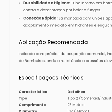
Durabilidade e Higiene:
Tubo interno em borra
contra a deterioração por bolor e fungos.
Conexão Rápida:
Já montada com uniões tipo 
acoplamento imediato em hidrantes e esguich
Aplicação Recomendada
Indicada para prédios de ocupação comercial, in
de Bombeiros, onde a resistência a pressões elev
Especificações Técnicas
Característica
Detalhes
Tipo
Tipo 2 (Comercial/Industr
Comprimento
25 Metros
Diâmetro
1 ½” (38mm)