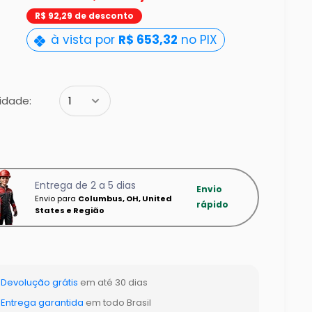
pt-
R$ 92,29 de desconto
BR.product.general.sale_pri
à vista por
R$ 653,32
no PIX
idade:
Entrega de 2 a 5 dias
Envio
Envio para
Columbus, OH, United
rápido
States e Região
Devolução grátis
em até 30 dias
Entrega garantida
em todo Brasil