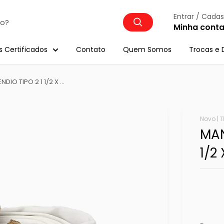
Entrar / Cadas
Minha cont
s Certificados
Contato
Quem Somos
Trocas e 
IO TIPO 2 1 1/2 X ...
Novo |
1
MAN
1/2