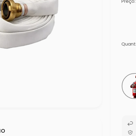
Preço:
Quant
ão