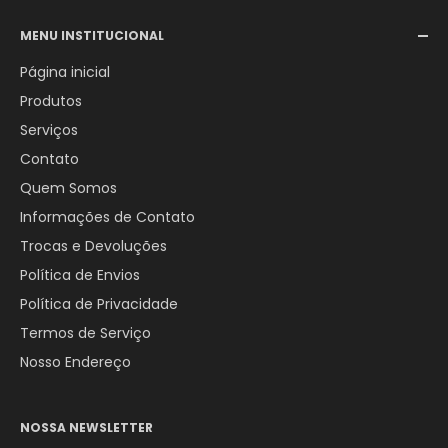
Email:
comercial@aerotexextintores.com.br
MENU INSTITUCIONAL
WhatsApp:
+55 (12) 98246-4555
Página inicial
Produtos
Serviços
Contato
Quem Somos
Informações de Contato
Trocas e Devoluções
Política de Envios
Política de Privacidade
Termos de Serviço
Nosso Endereço
NOSSA NEWSLETTER