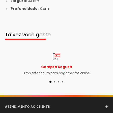
Largura:
33 cm
Profundidade:
8 cm
Talvez você goste
ompra Segura
Frete
uro para pagamentos online
Envio rápido e acompanh
ATENDIMENTO AO CLIENTE