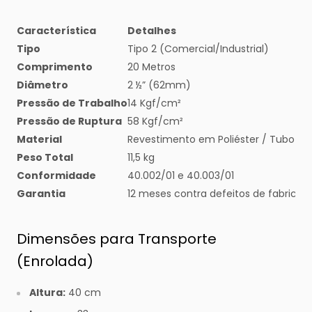
Característica
Detalhes
Tipo
Tipo 2 (Comercial/Industrial)
Comprimento
20 Metros
Diâmetro
2 ½” (62mm)
Pressão de Trabalho
14 Kgf/cm²
Pressão de Ruptura
58 Kgf/cm²
Material
Revestimento em Poliéster / Tubo In
Peso Total
11,5 kg
Conformidade
40.002/01 e 40.003/01
Garantia
12 meses contra defeitos de fabricaç
Dimensões para Transporte
(Enrolada)
Altura:
40 cm