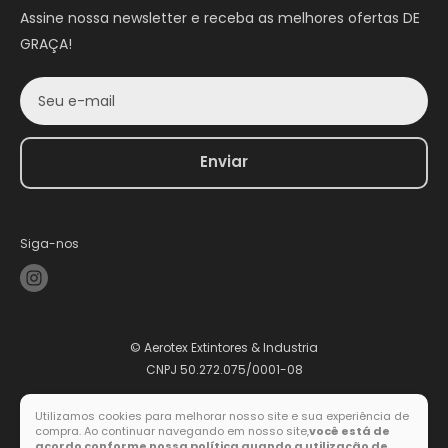
Assine nossa newsletter e receba as melhores ofertas DE
GRAÇA!
Seu e-mail
Enviar
Siga-nos
© Aerotex Extintores & Industria
CNPJ 50.272.075/0001-08
Utilizamos cookies para melhorar nosso site e sua experiência de
compra. Ao continuar navegando em nosso site,
você está de
Formas de pagamento
acordo conforme nossa política quando a utilização de