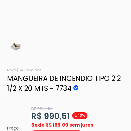
Novo |
64 Vendidos
MANGUEIRA DE INCENDIO TIPO 2 2
1/2 X 20 MTS - 7734
Translation
DE
R$ 1.100
missing:
Translation
R$ 990,51
10%
pt-
BR.product.general.regular_price
missing:
6x de
R$ 165,09 sem juros
Preço: