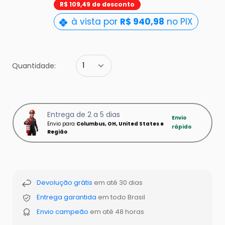
pt-
R$ 109,49 de desconto
BR.product.general.sal
à vista por
R$ 940,98
no PIX
Quantidade:
Entrega de 2 a 5 dias
Envio
Envio para
Columbus, OH, United States e
rápido
Região
Devolução grátis
em até 30 dias
Entrega garantida
em todo Brasil
Envio campeão
em até 48 horas