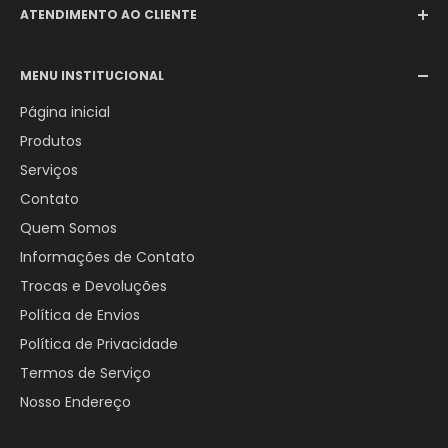
ATENDIMENTO AO CLIENTE
Email:
comercial@aerotexextintores.com.br
MENU INSTITUCIONAL
WhatsApp:
+55 (12) 98246-4555
Página inicial
Produtos
Serviços
Contato
Quem Somos
Informações de Contato
Trocas e Devoluções
Política de Envios
Política de Privacidade
Termos de Serviço
Nosso Endereço