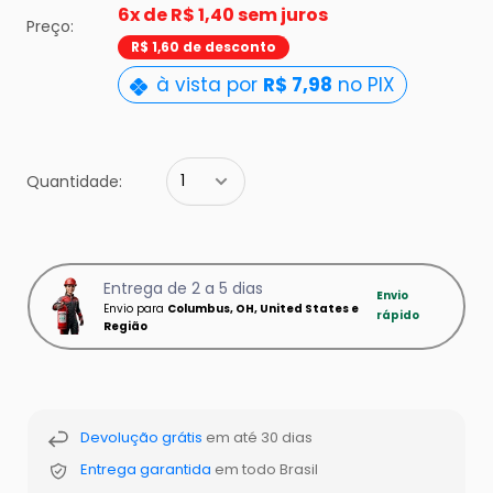
missing:
6x de
R$ 1,40 sem juros
Preço:
pt-
R$ 1,60 de desconto
BR.product.general.sal
à vista por
R$ 7,98
no PIX
Quantidade:
Entrega de 2 a 5 dias
Envio
Envio para
Columbus, OH, United States e
rápido
Região
Devolução grátis
em até 30 dias
Entrega garantida
em todo Brasil