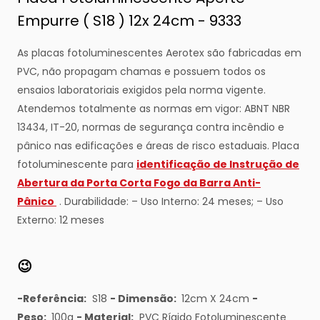
Empurre ( S18 ) 12x 24cm - 9333
As placas fotoluminescentes Aerotex são fabricadas em
PVC, não propagam chamas e possuem todos os
ensaios laboratoriais exigidos pela norma vigente.
Atendemos totalmente as normas em vigor: ABNT NBR
13434, IT-20, normas de segurança contra incêndio e
pânico nas edificações e áreas de risco estaduais. Placa
fotoluminescente para
identificação de Instrução de
Abertura da Porta Corta Fogo da Barra Anti-
Pânico
. Durabilidade: – Uso Interno: 24 meses; – Uso
Externo: 12 meses
😉
-Referência:
S18
- Dimensão:
12cm X 24cm
-
Peso:
100g
- Material:
PVC Rígido Fotoluminescente