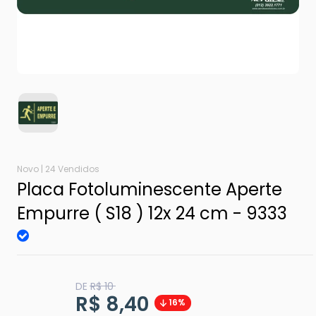
Novo |
24 Vendidos
Placa Fotoluminescente Aperte
Empurre ( S18 ) 12x 24 cm - 9333
Translation
DE
R$ 10
missing:
Translation
R$ 8,40
16%
pt-
BR.product.general.regular_price