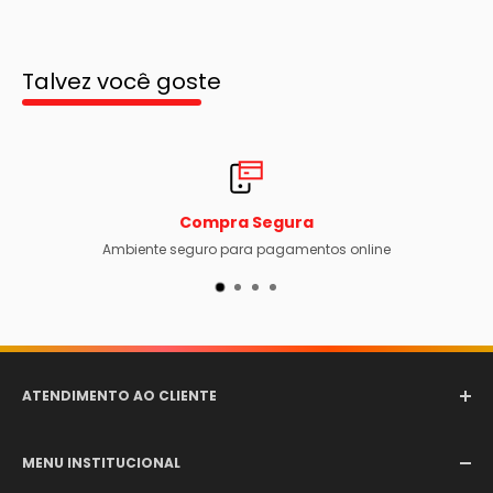
Talvez você goste
ompra Segura
Frete
uro para pagamentos online
Envio rápido e acompanh
ATENDIMENTO AO CLIENTE
Email:
comercial@aerotexextintores.com.br
MENU INSTITUCIONAL
WhatsApp:
+55 (12) 98246-4555