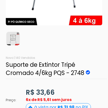
Novo |
140 Vendidos
Suporte de Extintor Tripé
Cromado 4/6kg PQS - 2748
R$ 33,66
6x de
R$ 5,61 sem juros
Preço:
à vista por
R$ 31,98
no PIX