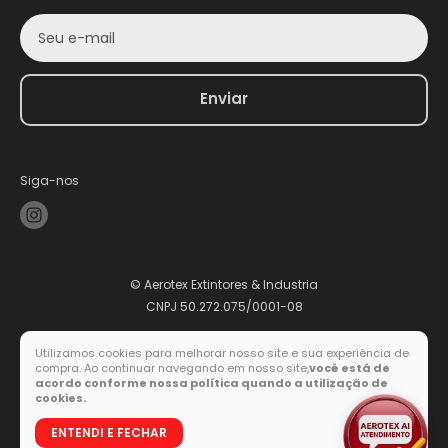
Seu e-mail
Enviar
Siga-nos
© Aerotex Extintores & Industria
CNPJ 50.272.075/0001-08
Utilizamos cookies para melhorar nosso site e sua experiência de
compra. Ao continuar navegando em nosso site,
você está de
Formas de pagamento
acordo conforme nossa política quando a utilização de
cookies.
ENTENDI E FECHAR